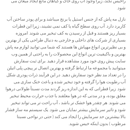
راخیس نکند، زیرا وجود آب روی خاک و گیاهان مانع ایجاد میعان می
شود.
نازل مه پاش که از جنس استیل یا برنج می­باشد و برای پودر ساختن آب
کاربرد دارد. آب روی سطح گیاه یا کف نمی نشیند، زیرا این قطرات
بسیار ریز هستند و قبل از رسیدن به کف تبخیر می شوند. امروزه
بسیاری از شرکت های داخلی و خارجی به دنبال طراحی یکی از بهترین
و بی نظیرترین انواع مهپاش ها هستند که شما می توانید لوازم مه پاش
بهترین و باکیفیت ترین انواع این محصولات را به راحتی از همین وب
سایت پیش روی خود مورد مشاهده قرار دهید. برای ثبت سفارش
میتوانید با مجموعه ما ارتباط گرفته و بهترین اتصال نر پیچی پلی اتیلن
را در تعداد مد نظر خود سفارش دهید. در این فرآیند ذرات پودری شکل
آب رطوبت هوا را گرفته و خود تبخیر شده و باعث خنک سازی می
شود. زیرا قطراتی که به این اندازه ریز گردند مدت نسبتأ طولانی درهوا
معلق بوده، و در مدتی که در هوا معلقند با جذب حرارت محیط تبخیر
می شوند. هر چقدر هوا خشک تر باشد ، آب راحت تر می تواند تبخیر
شود و تاثیر سرمایش بیشتر نمایان می شود. یک سیستم مه ساز فشار
بالا بیشترین حد سرمایش را ایجاد می کند ( حتی در نواحی نسبتا
مرطوب ) بدون اینکه خیس شوید.