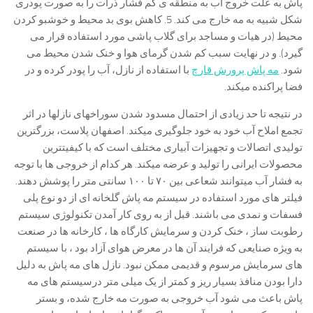
پاش به علت خروج آب به منطقه ی کم فشار ذرات را به صورت پودری
شکل شبیه به مه خارج می کند. 5. کاهش بوی بد محیط و خوشبو کردن
محیط (در هیات و مساجد برای گلاب پاشی مورد استفاده قرار می
گیرد). و در نهایت سبب کم شدن گرمای هوا و خنک شدن محیط می
شود.
مه پاش پرورش قارچ
با استفاده از نازل، آب را پودر کرده و در
فضا پراکنده میکند.
در نتیجه تا حد زیادی از احتمال مسدود شدن سوراخهای نازلها در اثر
تجمع املاح آب خود به خود جلوگیری میکند. اصفهان پلاست، بزرگترین
تولیدی اتصالات و تجهیزات آبیاری مختلف است که با کیفیتترین
محصولات ایرانی را تولید و عرضه میکند. هر کدام از خروجی ها با توجه
به فشار آب میتوانند شعاعی بین ۷۰ تا ۱۰۰ سانتی متر را پوشش دهند.
فیلتر های مورد استفاده در سیستم مه پاش گلخانه ای از دو نوع پلی
فسفات و نمدی می باشند. قبل از به روی کار آمدن تکنولوژی سیستم
رطوبت ساز ، خنک کردن و سرمایش کارگاه ها ، کارخانه ها در صنعت
به ویژه صنایعی که فرایند آن ها در معرض هوای آزاد بود ، با سیستم
های سرمایش مرسوم و قدیمی ممکن نبود. نازل های مه پاش به دلیل
دارا بودن منافذ بسیار ریز و کمتر از یک میلی متر درسیستم های مه
پاش باعث می شود آب خروجی به صورت مه خارج شده، و بستر