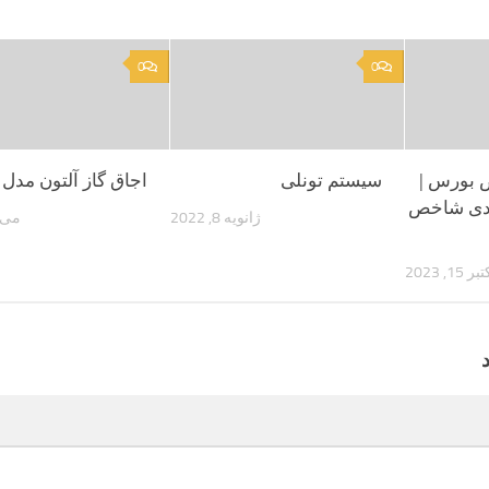
0
0
 بورس |
سیستم تونلی
اجاق گاز آلتون مدل IS521
۴۹۶ واحدی شاخص
ژانویه 8, 2022
می 21, 023
ر 15, 2023