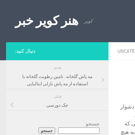
Skip to content
هنر کویر خبر
کویر
UNCATE
دنبال کنید:
بعدی
مه پاش گلخانه : تامین رطوبت گلخانه با
استفاده از مه پاش نازلی ایتالیایی
قبلی
جک دورسی
 دشوار
ی که
جستجو
جستجو
به هیچ