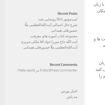
ا زبان
مکان
Recent Posts
لیپ‌موتور B03 رونمایی شد؛
شرح حال اجمالی آیت‌الله‌العظمی ملّا
حسین‌قلی همدانی
مجموعه کتاب آموزه های معرفت
ت ها و
آیت اللَه حاج میرزا جواد آقا ملکی تبریزی
ه
آیت‌الله‌العظمی ملّا حسین‌قلی همدانی
بان
Recent Comments
 کنید
A WordPress Commenter
در
Hello world!
 را
اخبار بورس
مه پاش