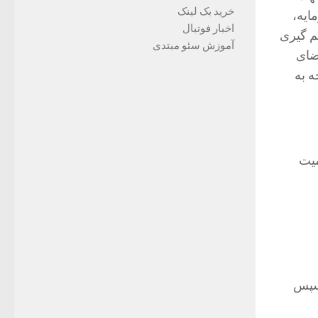
خرید بک لینک
ایه،
اخبار فوتبال
م گیری
آموزش سئو مبتدی
ضای
ه به
میت
 و سپس