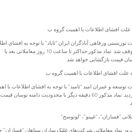
به علت افشای اطلاعات با اهمیت گروه ب
توریستی ورفاهی آبادگران ایران “ثاباد” با توجه به افشای اطلا
اهمیت گروه ب، متوقف شد. نماد مذکور حداکثر تا ساعت 10 روز معاملاتی بعد با
ان قیمت بازگشایی خواهد شد.
به علت افشای اطلاعات با اهمیت گروه ب
 توسعه و عمران امید “ثامید” با توجه به افشای اطلاعات با اه
گروه ب، متوقف گردید. نماد مذکور 60 دقیقه دیگر با محدودیت دامنه نوسان قیمت
.
اتی “فسازان”، “غپینو”، “لوتوسح”
مروز نماد معاملاتی شرکت‌های غلتک سازان سپاهان “فسازان” 