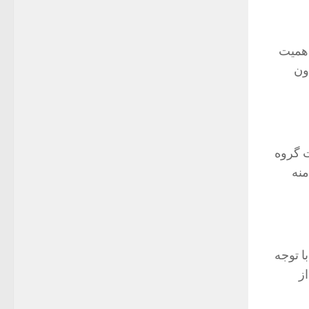
اهمیت
ون
ت گروه
 دامنه
ا توجه
ز