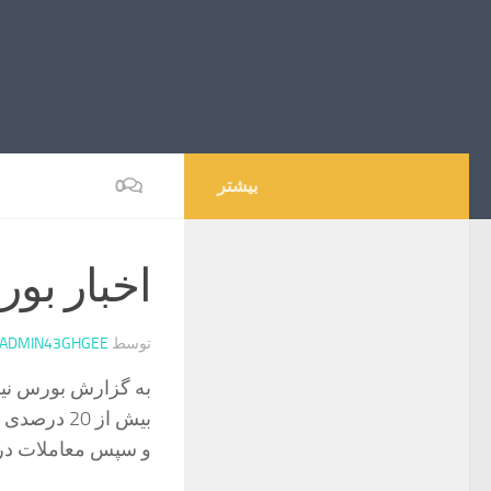
بیشتر
0
اخبار بو
توسط
ADMIN43GHGEE
به گزارش بورس نیوز
و سپس معاملات در 