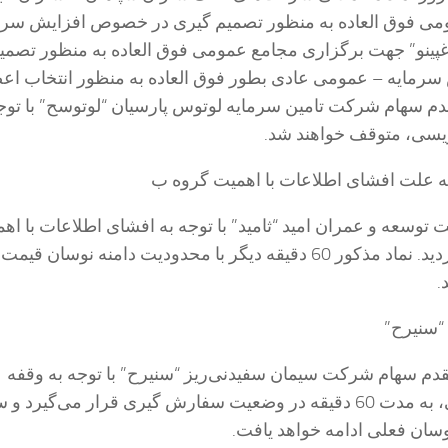
می فوق العاده به منظور تصمیم گیری در خصوص افزایش سرم
غپینو” جهت برگزاری مجامع عمومی فوق العاده به منظور تصمی
مایه – عمومی عادی بطور فوق العاده به منظور انتخاب اع
دم سهام شرکت تامین سرمایه لوتوس پارسیان “لوتوسح” با توج
ویسی، متوقف خواهند شد.
 به علت افشای اطلاعات با اهمیت گروه ب
 توسعه و عمران امید “ثامید” با توجه به افشای اطلاعات با اه
گروه ب، متوقف گردید. نماد مذکور 60 دقیقه دیگر با محدودیت دامنه نوسان قیمت
.
 “سنیرح”
قدم سهام شرکت سیمان سفیدنی‌ریز “سنیرح” با توجه به وقفه
معاملاتی نماد اصلی، به مدت 60 دقیقه در وضعیت سفارش گیری قرار می‌گیرد
وسان فعلی ادامه خواهد یافت.