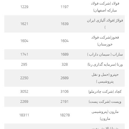
فولاد (شرکت فولاد
1229
1197
مبارکه اصفهان)
فولاژ (فولاد آلیاژی ایران
1621
1639
)
فخوز(شرکت فولاد
1604
1604
خوزستان)
ساراب ( سیمان داراب )
1689
1741
ورنا (سرمایه گذاری رنا)
328
295
حپترو (حمل و نقل
2250
2689
پتروشیمی )
کچاد (شرکت چادرملو)
3106
3052
وپست (شرکت پست)
2191
2269
مارون (پتروشیمی
18311
18278
مارون)
شپنا (پالایش نفت