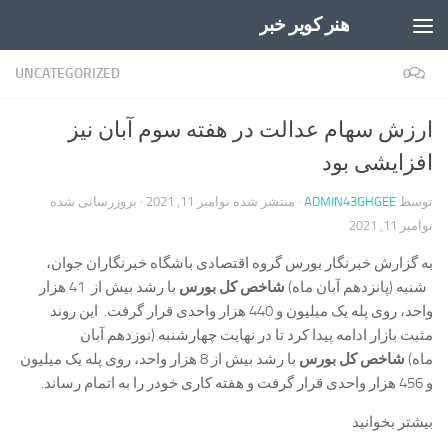
هنر کویر خبر
Skip to content
UNCATEGORIZED
0
ارزش سهام عدالت در هفته سوم آبان نیز
افزایشی بود
توسط
ADMIN43GHGEE
· منتشر شده
نوامبر 11, 2021
· بروزرسانی شده
نوامبر 11, 2021
به گزارش خبرنگار بورس گروه اقتصادی باشگاه خبرنگاران جوان،
شنبه (پانزدهم آبان ماه)
شاخص کل بورس
با رشد بیش از 41 هزار
واحد، روی پله یک میلیون و 440 هزار واحدی قرار گرفت. این روند
مثبت بازار ادامه پیدا کرد تا در نهایت چهارشنبه (نوزدهم آبان
ماه)
شاخص کل بورس
با رشد بیش از 8 هزار واحد، روی پله یک میلیون
و 456 هزار واحدی قرار گرفت و هفته کاری خودر را به اتمام رساند.
بیشتر بخوانید