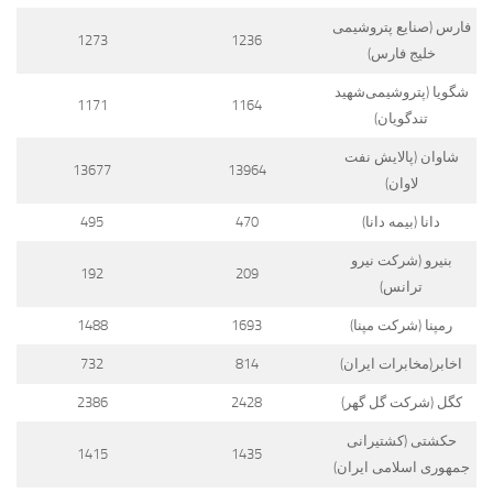
فارس (صنایع‌ پتروشیمی
1273
1236
خلیج فارس)
شگویا (پتروشیمی‌شهید
1171
1164
تندگویان)
شاوان (پالایش نفت
13677
13964
لاوان)
دانا (بیمه دانا)
470
495
بنیرو (شرکت نیرو
192
209
ترانس)
رمپنا (شرکت مپنا)
1693
1488
اخابر(مخابرات ایران)
814
732
کگل (شرکت گل گهر)
2428
2386
حکشتی‌ (کشتیرانی
1415
1435
جمهوری اسلامی ایران)