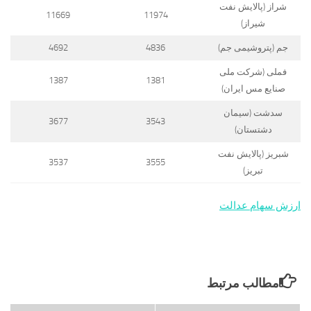
شراز (پالایش نفت
11669
11974
شیراز)
جم (پتروشیمی جم)
4836
4692
فملی (شرکت ملی
1387
1381
صنایع مس ایران)
سدشت (سیمان
3677
3543
دشتستان)
شبریز (پالایش نفت
3537
3555
تبریز)
ارزش سهام عدالت
مطالب مرتبط