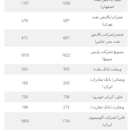
1167
1209
اصفهان)
شتران (پالایش نفت
479
487
تهران)
شبندر(شرکت پالایش
672
697
نفت بندر عباس)
بسویچ (شرکت پارس
1675
1622
سویچ)
وبملت (بانک ملت)
353
332
وبصادر ( بانک صادرات
193
203
ایران )
خاور ( ایران خودرو )
728
728
وتجارت (بانک تجارت )
213
198
فایرا (شرکت آلومینیوم
1805
1734
ایران)