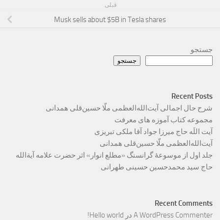
قبلی
Musk sells about $5B in Tesla shares
جستجو
جستجو
Recent Posts
شرح حال اجمالی آیت‌الله‌العظمی ملّا حسین‌قلی همدانی
مجموعه کتاب آموزه های معرفت
آیت اللَه حاج میرزا جواد آقا ملکی تبریزی
آیت‌الله‌العظمی ملّا حسین‌قلی همدانی
جلد اول از موسوعۀ گرانسنگ «مطلع انوار» اثر حضرت علامه آیة‌الله
حاج سید محمدحسین حسینی طهرانی
Recent Comments
A WordPress Commenter
در
Hello world!