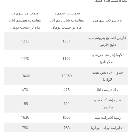
شده مشاهده کنید.
قیمت هر سهم در
قیمت هر سهم در
نام شرکت سهامی
معاملات شانزدهم آبان
معاملات هفدهم آبان
ماه بر حسب تومان
ماه بر حسب تومان
فارس (صنایع‌ پتروشیمی
1233
1251
خلیج فارس)
شگویا (پتروشیمی‌شهید
1170
1159
تندگویان)
شاوان (پالایش نفت
13400
13360
لاوان)
دانا (بیمه دانا)
476
470
بنیرو (شرکت نیرو
189
191
ترانس)
رمپنا (شرکت مپنا)
1560
1636
اخابر(مخابرات ایران)
768
780