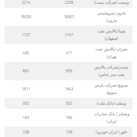
وپست (شرکت پست)
2209
2214
مارون (پتروشیمی
18200
18307
مارون)
شپنا (پالایش نفت
1127
1147
اصفهان)
شتران (پالایش نفت
460
471
تهران)
شبندر(شرکت پالایش
663
659
نفت بندر عباس)
بسویچ (شرکت پارس
1611
1643
سویچ)
وبملت (بانک ملت)
332
332
وبصادر ( بانک صادرات
193
195
ایران )
خاور ( ایران خودرو )
728
728