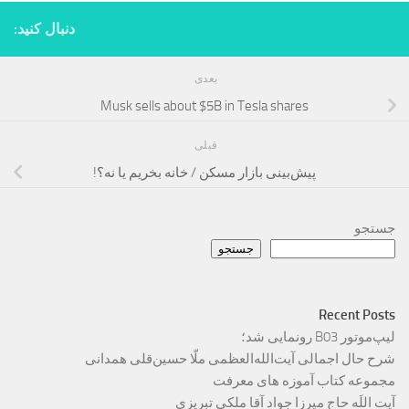
دنبال کنید:
بعدی
Musk sells about $5B in Tesla shares
قبلی
پیش‌بینی بازار مسکن / خانه بخریم یا نه؟!
جستجو
جستجو
Recent Posts
لیپ‌موتور B03 رونمایی شد؛
شرح حال اجمالی آیت‌الله‌العظمی ملّا حسین‌قلی همدانی
مجموعه کتاب آموزه های معرفت
آیت اللَه حاج میرزا جواد آقا ملکی تبریزی