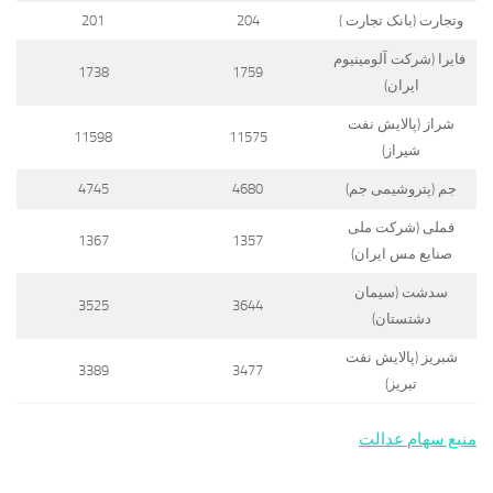
وتجارت (بانک تجارت )
204
201
فایرا (شرکت آلومینیوم
1738
1759
ایران)
شراز (پالایش نفت
11598
11575
شیراز)
جم (پتروشیمی جم)
4680
4745
فملی (شرکت ملی
1367
1357
صنایع مس ایران)
سدشت (سیمان
3525
3644
دشتستان)
شبریز (پالایش نفت
3389
3477
تبریز)
منبع سهام عدالت