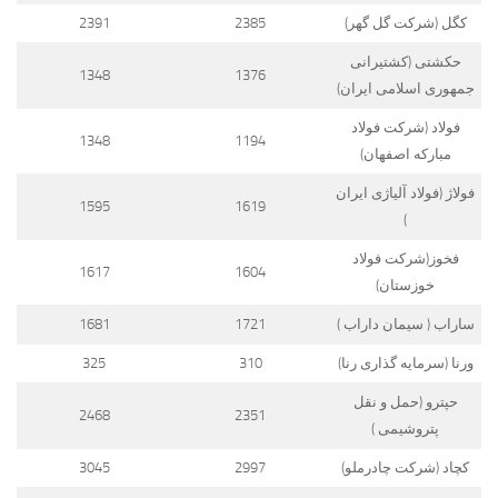
کگل (شرکت گل گهر)
2385
2391
حکشتی‌ (کشتیرانی
1348
1376
جمهوری اسلامی ایران)
فولاد (شرکت فولاد
1348
1194
مبارکه اصفهان)
فولاژ (فولاد آلیاژی ایران
1595
1619
)
فخوز(شرکت فولاد
1617
1604
خوزستان)
ساراب ( سیمان داراب )
1721
1681
ورنا (سرمایه گذاری رنا)
310
325
حپترو (حمل و نقل
2468
2351
پتروشیمی )
کچاد (شرکت چادرملو)
2997
3045