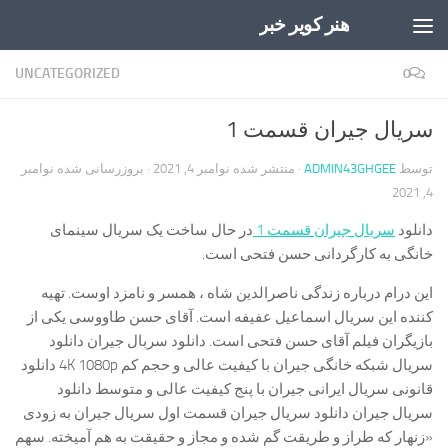
هنر کویر خبر
Skip to content
UNCATEGORIZED
0
سریال جیران قسمت 1
توسط
ADMIN43GHGEE
· منتشر شده
نوامبر 4, 2021
· بروزرسانی شده
نوامبر
4, 2021
دانلود
سریال جیران قسمت 1
در حال ساخت یک سریال سینمای
خانگی به کارگردانی حسن فتحی است.
این درام درباره زندگی ناصرالدین شاه ، همسر و نامزد اوست. تهیه
کننده این سریال اسماعیل عفیفه است. آقای حسن طاووسی یکی از
بازیگران فیلم آقای حسن فتحی است. دانلود سربال جیران دانلود
سریال شبکه خانگی جیران با کیفیت عالی و حجم کم 4K 1080p دانلود
قانونی سریال ایرانی جیران با پنج کیفیت عالی و متوسط دانلود
سریال جیران دانلود سریال جیران قسمت اول سریال جیران به زودی
«زنهار که طراز و طریقت گم شده و مجاز و حقیقت به هم آمیخته. سهم