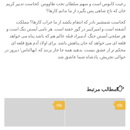
رعیت کابوس است و سهم سلطان تخت طاووس. کجاست تدبیر کریم
خان که تاج شاهی پس بگیرد از ما ندانم کارها؟
کجاست شمشیر نادر که انتقام بکشد از ما خراب کارها؟ مملکت
آشفته است و امیرکبیر در گور خفته است. هر نامی آبستن ننگ است و
هر صلحی آبستن جنگ. آدمیزاد قبله عالم هم که باشد پناه می خواهد.
قلعه ای می خواهد که جان پناهش باشد. برای اولاد آدم هیچ قلعه ای
محکم تر از عشق نیست. بدهید همه جا جار بزنند که: ایهالناس! دیروز در
حوالی تجریش، پادشاه شما عاشق شد
مطالب مرتبط
0
0