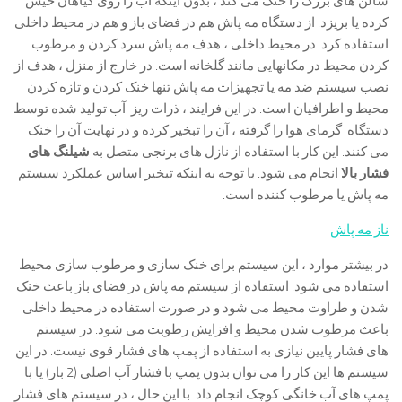
سالن های بزرگ را خنک می کند ، بدون اینکه آب را روی گیاهان خیس
کرده یا بریزد. از دستگاه مه پاش هم در فضای باز و هم در محیط داخلی
استفاده کرد. در محیط داخلی ، هدف مه پاش سرد کردن و مرطوب
کردن محیط در مکانهایی مانند گلخانه است. در خارج از منزل ، هدف از
نصب سیستم ضد مه یا تجهیزات مه پاش تنها خنک کردن و تازه کردن
محیط و اطرافیان است. در این فرایند ، ذرات ریز آب تولید شده توسط
دستگاه گرمای هوا را گرفته ، آن را تبخیر کرده و در نهایت آن را خنک
می کنند. این کار با استفاده از نازل های برنجی متصل به
شیلنگ های
فشار بالا
انجام می شود. با توجه به اینکه تبخیر اساس عملکرد سیستم
مه پاش یا مرطوب کننده است.
ناز مه پاش
در بیشتر موارد ، این سیستم برای خنک سازی و مرطوب سازی محیط
استفاده می شود. استفاده از سیستم مه پاش در فضای باز باعث خنک
شدن و طراوت محیط می شود و در صورت استفاده در محیط داخلی
باعث مرطوب شدن محیط و افزایش رطوبت می شود. در سیستم
های فشار پایین نیازی به استفاده از پمپ های فشار قوی نیست. در این
سیستم ها این کار را می توان بدون پمپ با فشار آب اصلی (2 بار) یا با
پمپ های آب خانگی کوچک انجام داد. با این حال ، در سیستم های فشار