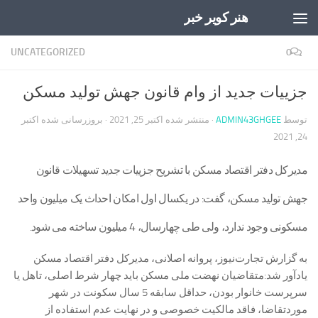
هنر کویر خبر
Skip to content
UNCATEGORIZED
0
جزيیات جدید از وام قانون جهش تولید مسکن
توسط
ADMIN43GHGEE
· منتشر شده
اکتبر 25, 2021
· بروزرسانی شده
اکتبر
24, 2021
مدیرکل دفتر اقتصاد مسکن با تشریح جزيیات جدید تسهیلات قانون
جهش تولید مسکن،‌ گفت: در یکسال اول امکان احداث یک میلیون واحد
مسکونی وجود ندارد، ولی طی چهارسال، 4 میلیون ساخته می شود.
به گزارش تجارت‌نیوز، پروانه اصلانی، مدیرکل دفتر اقتصاد مسکن
یادآور شد:‌متقاضیان نهضت ملی مسکن باید چهار شرط اصلی، تاهل یا
سرپرست خانوار بودن، حداقل سابقه 5 سال سکونت در شهر
موردتقاضا، فاقد مالکیت خصوصی و در نهایت عدم استفاده از