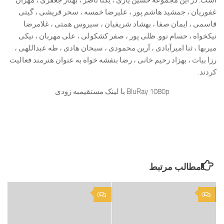
است. در این مجموعه حسین یاری ، یکتا ناصر ، بهناز جعفری ، مهران
غفوریان ، جمشید هاشم پور ، علیرضا خمسه ، سحر قریشی ، گیتی
قاسمی ، ایمان صفا ، بهشاد شریفیان ، سیروس همتی ، غلامرضا
نیکخواه ، حسام نوو. ظلی پور ، صفر کشکولی ، علی مهربان ، نیکی
میربها ، ثنا امیرآبادی ، آرین محمودی ، سبحان هادی ، طه عبداللهی ،
رزا بیات ، بهزاد رحیم خانی ، رضا بنفشه خواه به عنوان هنرمند فعالیت
کردند.
BluRay 1080p با لینک مستقیمبه زودی
مطالب مرتبط
0
0