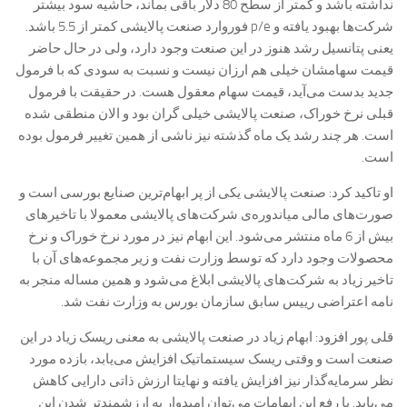
نداشته باشد و کمتر از سطح 80 دلار باقی بماند، حاشیه سود بیشتر
شرکت‌ها بهبود یافته و p/e فوروارد صنعت پالایشی کمتر از 5.5 باشد.
یعنی پتانسیل رشد هنوز در این صنعت وجود دارد، ولی در حال حاضر
قیمت سهامشان خیلی هم ارزان نیست و نسبت به سودی که با فرمول
جدید بدست می‌آید، قیمت سهام معقول هست. در حقیقت با فرمول
قبلی نرخ خوراک، صنعت پالایشی خیلی گران بود و الان منطقی شده
است. هر چند رشد یک ماه گذشته نیز ناشی از همین تغییر فرمول بوده
است.
او تاکید کرد: صنعت پالایشی یکی از پر ابهام‌ترین صنایع بورسی است و
صورت‌های مالی میاندوره‌ی شرکت‌های پالایشی معمولا با تاخیر‌های
بیش از 6 ماه منتشر می‌شود. این ابهام نیز در مورد نرخ خوراک و نرخ
محصولات وجود دارد که توسط وزارت نفت و زیر مجموعه‌های آن با
تاخیر زیاد به شرکت‌های پالایشی ابلاغ می‌شود و همین مساله منجر به
نامه اعتراضی ريیس سابق سازمان بورس به وزارت نفت شد.
قلی پور افزود: ابهام زیاد در صنعت پالایشی به معنی ریسک زیاد در این
صنعت است و وقتی ریسک سیستماتیک افزایش می‌یابد، بازده مورد
نظر سرمایه‌گذار نیز افزایش یافته و نهایتا ارزش ذاتی دارایی کاهش
می‌یابد. با رفع این ابهامات می‌توان امیدوار به ارزشمندتر شدن این