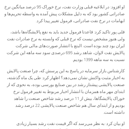
او افزود: در ابلاغیه قبلی وزارت نفت، نرخ خوراک 95 درصد میانگین نرخ
صادراتی کشور بود که به دلیل مشکلات پیش آمده به واسطه تحریم‌ها و
ابهامات در نرخ نفت صادراتی، فرمول تغییر پیدا کرد.
قلی پور تاکید کرد: قاعدتا فرمول جدید باید به نفع پالایشگاه‌ها باشد،
ولی هنوز مشخص نیست که نرخ قبلی که وابسته به نرخ صادرات نفت
ایران بود چند بوده است. البتع با انتشار صورت‌های مالی شرکت
پالایش نفت لاوان، شاهد رشد 695 درصدی سود سه ماهه این شرکت
نسبت به سه ماهه 1399 بودیم.
کارشناس بازار سرمایه در پاسخ به این پرسش که، چرا صنعت پالایش
به اخبار مثبت واکنش نشان نمی‌دهد؟ اظهار کرد: طی یک ماه گذشته،
صنعت پالایشی پیشتاز رشد در بین صنایع بورسی بوده، به نحوی که از
ابتدای مهر ماه همزمان با انتشار اخبار مربوط به تغییر فرمول نرخ
خوراک پالایشگاها، بیش از 11 درصد رشد شاخص صنعت را شاهد
بودیم و از ابتدای سال هم شاخص صنعت پالایشی 22 درصد رشد
داشته است.
او بیان کرد: به نظر می‌رسد که اگر قیمت نفت رشد بسیار زیادی