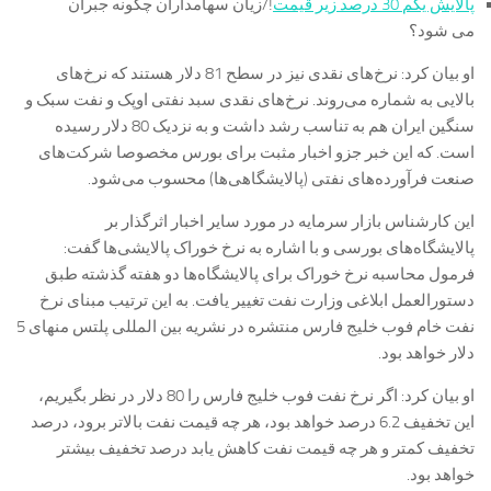
پالایش یکم 30 درصد زیر قیمت
!/زیان سهامداران چگونه جبران
می شود؟
او بیان کرد: نرخ‌های نقدی نیز در سطح 81 دلار هستند که نرخ‌های
بالایی به شماره می‌روند. نرخ‌های نقدی سبد نفتی اوپک و نفت سبک و
سنگین ایران هم به تناسب رشد داشت و به نزدیک 80 دلار رسیده
است. که این خبر جزو اخبار مثبت برای بورس مخصوصا شرکت‌های
صنعت فرآورده‌های نفتی (پالایشگاهی‌ها) محسوب می‌شود.
این کارشناس بازار سرمایه در مورد سایر اخبار اثرگذار بر
پالایشگاه‌های بورسی و با اشاره به نرخ خوراک پالایشی‌ها گفت:
فرمول محاسبه نرخ خوراک برای پالایشگاه‌ها دو هفته گذشته طبق
دستورالعمل ابلاغی وزارت نفت تغییر یافت. به این ترتیب مبنای نرخ
نفت خام فوب خلیج فارس منتشره در نشریه بین المللی پلتس منهای 5
دلار خواهد بود.
او بیان کرد: اگر نرخ نفت فوب خلیج فارس را 80 دلار در نظر بگیریم،
این تخفیف 6.2 درصد خواهد بود، هر چه قیمت نفت بالاتر برود، درصد
تخفیف کمتر و هر چه قیمت نفت کاهش یابد درصد تخفیف بیشتر
خواهد بود.