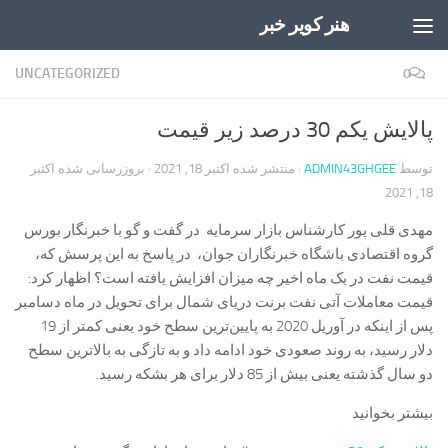
هنر کویر خبر
Skip to content
UNCATEGORIZED
0
پالایش یکم 30 درصد زیر قیمت
توسط
ADMIN43GHGEE
· منتشر شده
اکتبر 18, 2021
· بروزرسانی شده
اکتبر
18, 2021
مهدی قلی پور کارشناس بازار سرمایه در گفت و گو با خبرنگار بورس
گروه اقتصادی باشگاه خبرنگاران جوان، در پاسخ به این پرسش که،
قیمت نفت در یک ماه اخیر چه میزان افزایش یافته است؟ اظهار کرد:
قیمت معاملات آتی نفت برنت دریای شمال برای تحویل در ماه دسامبر
پس از اینکه در آوریل 2020 به پایین‌ترین سطح خود یعنی کمتر از 19
دلار رسید، به روند صعودی خود ادامه داد و به تازگی به بالاترین سطح
دو سال گذشته یعنی بیش از 85 دلار برای هر بشکه رسید.
بیشتر بخوانید