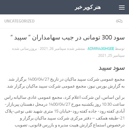
هنر کویر خبر
Skip to content
UNCATEGORIZED
0
سود 300 تومانی در جیب سهامداران ” سپید “
توسط
ADMIN43GHGEE
· منتشر شده
سپتامبر 26, 2021
· بروزرسانی شده
سپتامبر 25, 2021
سود سپید
مجمع عمومی شرکت سپید ماکیان در تاریخ 1400/04/27 برگزار شد.
به گزارش بورس نیوز، مجمع عمومی شرکت سپید ماکیان برگزار شد.
بر این اساس، این شرکت اعلام کرد، مجمع عمومی عادی سالیانه راس
ساعت 10:30 روز یکشنبه مورخ 1400/04/27 درمحل دهستان پیربازار-
آبادی کفته رود- جاده کفته رود-خیابان 15 متری شهید تقی نوعی-پلاک
21-طبقه همکف – دفتر مرکزی شرکت سپید ماکیان برگزار و
درخصوص استماع گزارش هیيت مدیره و بازرس قانونی، تصویب