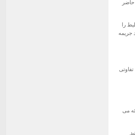
 حاضر
یط را
 جریمه
تفاوتی
ئه می
د.