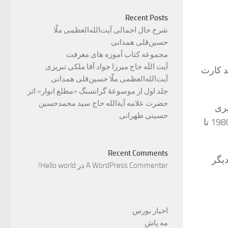
Recent Posts
شرح حال اجمالی آیت‌الله‌العظمی ملّا
حسین‌قلی همدانی
مجموعه کتاب آموزه های معرفت
آیت اللَه حاج میرزا جواد آقا ملکی تبریزی
د کارت
آیت‌الله‌العظمی ملّا حسین‌قلی همدانی
جلد اول از موسوعۀ گرانسنگ «مطلع انوار» اثر
حضرت علامه آیة‌الله حاج سید محمدحسین
یری
حسینی طهرانی
پرواز کرد. سفر هوایی در دهه های اخیر بسیار افزایش یافت ، اما این آمار از سال 1980 تا
Recent Comments
دیگر
A WordPress Commenter
در
Hello world!
اخبار بورس
مه پاش