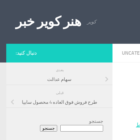
Skip to content
هنر کویر خبر
کویر
UNCATE
دنبال کنید:
بعدی
سهام عدالت
قبلی
طرح فروش فوق العاده 4 محصول سایپا
جستجو
ط
جستجو