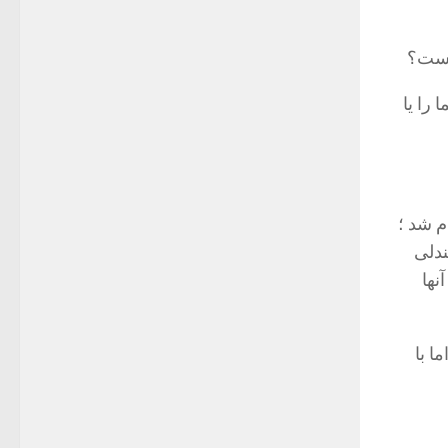
چیست؟
 را یا
م شد ؛
ندلی
نها
ا با