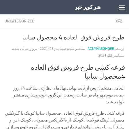
هنر کویر خبر
Skip to content
UNCATEGORIZED
0
طرح فروش فوق العاده 4 محصول سایپا
توسط
ADMIN43GHGEE
· منتشر شده
سپتامبر 23, 2021
· بروزرسانی شده
سپتامبر 23, 2021
قرعه کشی طرح فروش فوق العاده
4محصول سایپا
اسامی منتخبان پس از تايید نهایی نهاد‌های نظارتی ساعت 14 روز
جمعه، دوم مهرماه در سایت رسمی این گروه خودروسازی منتشر
خواهد شد.
قرعه کشی طرح فروش فوق العاده 4محصول سایپا کوییک با گیربکس
معمولی (رینگ فولادی)، کوییک. آر با گیربکس معمولی، کوییک. اس و
ساینا. اس با حضور نهاد‌های نظارتی و مسيولان این گروه خودروسازی