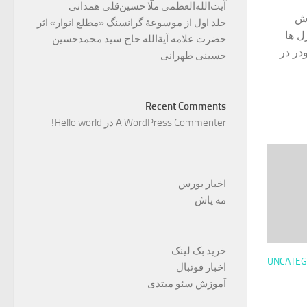
آیت‌الله‌العظمی ملّا حسین‌قلی همدانی
اش
جلد اول از موسوعۀ گرانسنگ «مطلع انوار» اثر
ل ها
حضرت علامه آیة‌الله حاج سید محمدحسین
در در
حسینی طهرانی
Recent Comments
A WordPress Commenter
در
Hello world!
اخبار بورس
مه پاش
خرید بک لینک
UNCATEG
اخبار فوتبال
آموزش سئو مبتدی