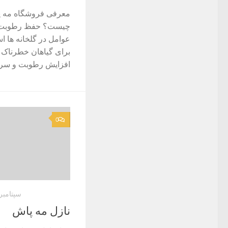
معرفی فروشگاه مه پ
چیست؟ حفظ رطوبت ثا
برای گیاهان خطرناک ا
افزایش رطوبت و سرم
0
سپتامبر 24, 021
نازل مه پاش