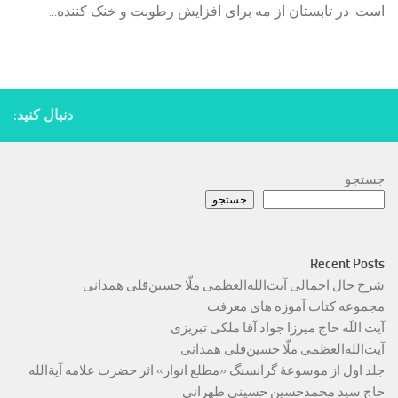
است. در تابستان از مه برای افزایش رطوبت و خنک کننده...
دنبال کنید:
جستجو
جستجو
Recent Posts
شرح حال اجمالی آیت‌الله‌العظمی ملّا حسین‌قلی همدانی
مجموعه کتاب آموزه های معرفت
آیت اللَه حاج میرزا جواد آقا ملکی تبریزی
آیت‌الله‌العظمی ملّا حسین‌قلی همدانی
جلد اول از موسوعۀ گرانسنگ «مطلع انوار» اثر حضرت علامه آیة‌الله
حاج سید محمدحسین حسینی طهرانی