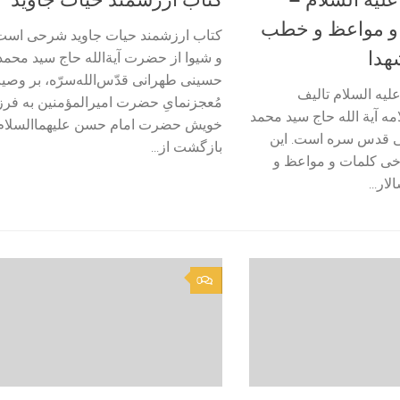
 و مواعظ و خطب
کتاب ارزشمند حیات جاوید شرحی است
هدا
و شیوا از حضرت آیة‌الله حاج سید مح
حسینی طهرانی قدّس‌الله‌سرّه، بر وصیت
یه السلام تالیف
مُعجز‌نمایِ حضرت امیرالمؤمنین به فرز
 آیة الله حاج سید محمد
خویش حضرت امام حسن علیهما‌السلام 
 قدس سره است. این
بازگشت از...
ی کلمات و مواعظ و
لار...
0