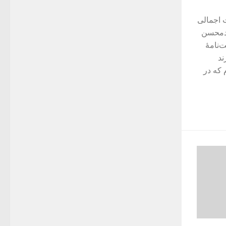
 اجمالی
مدمحسن
‌نامۀ
ند
که در