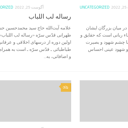
2
UNCATEGORIZED
آگوست 25, 2022
ORIZED
رساله لب اللباب
در میان بزرگان ایشان
علامه آیت‌الله حاج سید محمد‌حسین ح
ماء ربانی است كه حقایق و
طهرانی قدّس سرّه «رساله لب اللباب» 
با چشم شهود و بصيرت
اولین دوره از درسهای اخلاقی و عرفانی
و شهود عينى احساس
طباطبائی ـ قدّس سرّه ـ است به همراه
و اضافاتی، به...
0