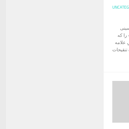
UNCATEG
سینی
را که
ِ علامه
 تنقیحات