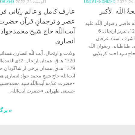
2
UNCATEGORIZED
آگوست 24, 2022
ORIZED
 اللَه الأکبر
عارف کامل و عالم ربّانی فرید
عصر و ترجمانِ قرآن حضرت
لَه قاضی رضوان اللَه علیه
آیت‌اللَه حاج شیخ محمدجواد
ولادت: 13 ذی‌حجه 1285، تبریز ارتحال: 6
ل 1366، نجف‌اشرف استاد عرفان
انصاری
ی طباطبایی رضوان اللَه
ولادت و ارتحال، آیت‌اللَه انصاری همدان
حاج سید احمد کربلایی
1320 هـ.ق، همدان ارتحال: 2ذی
1379 هـ.ق، همدان برخی از شاگردان
آیت‌اللَه حاج شیخ محمد جواد انصاری هم
•حضرت علامه آیت‌اللَه سید محمدحسی
حسینی طهرانی •حضرت آیت‌اللَه...
« برگه