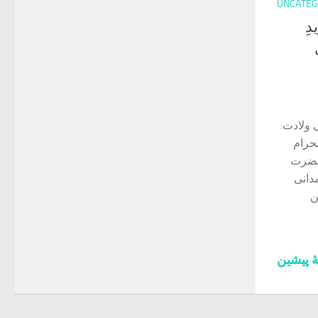
UNCATEG
ِ
ی ولادت:
‌القعدةالحرام
 حضرت
دانی
ن
‌ٔ پیشین