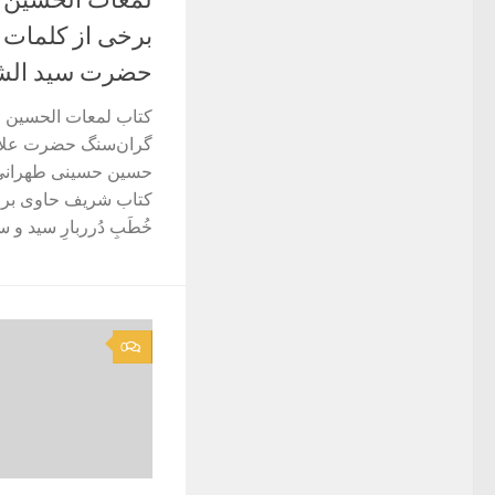
برخی از کلمات
حضرت سید الش
کتاب لمعات الحسین عل
گران‌سنگ حضرت علامه
حسین حسینی طهرانی
کتاب شریف حاوی برخ
خُطَبِ دُرربارِ سید و سا
0