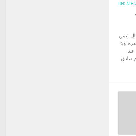
UNCATEG
, تبيين
ره: ولا
 عند
لام امام صادق