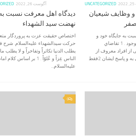
2
UNCATEGORIZED
آگوست 26, 2022
ORIZED
و وظایف شیعیان
دیدگاه اهل معرفت نسبت به
صفر
نهضت سید الشهداء
بت به جایگاه خود و
اختصاص حقیقت عزت به پروردگار متعال
مسائل اعتباری عالم وجود . 1 تقاضاي
حركت سيدالشهداء عليه‌السلام. شرح فق
 از افراد معروف از
يطلب الدنیا تکاثراّ وتفاخراّ و لا يطلب ما
مرحوم علامه طهرانی به و پاسخ ایشان 2فقط
الناس عِزاً و عُلوّاً . 1 بر اساس ك
عليه‌السلام...
0