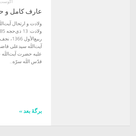
آگوست 24, 022
عارف کامل و حجةُ
ولادت و ارتحال آیت‌ال
ربیع‌الأو
آیت‌اللَه سیدعلی قاض
علیه حضرت آیت‌اللَه 
قدّس اللَه سرّه...
برگهٔ بعد »