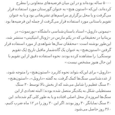
۵۰۰۰ ساله بوده‌اند و در این میان فرضیه‌های متفاوتی را مطرح
کرده‌اند، این‌که «استون هنج» به عنوان گورستان مورد استفاده قرار
می‌گرفت و یا محل برگزاری مراسم‌های تشریفاتی بود و یا به عنوان
تقویم باستانی مورد استفاده قرار می‌گرفت از جمله این فرضیه‌ها بود.
«تیموتی دارویل» استاد باستان‌شناسی دانشگاه «بورنموث» در
بریتانیا در تحقیقاتی که در یکم مارس در «ژونال انتیکیتی» منتشر شد،
این‌طور نوشته است: «محققان سال‌ها شواهدی از مورد استفاده قرار
گرفتن «استون‌هنج» به عنوان یک گاه‌شمار ماقبل تاریخ (یک تقویم
نوسنگی) را مشاهده کرده بودند. نحوه استفاده دقیق از این تقویم با
این حال هنوز مشخص نیست.»
«دارویل» برای این‌که بتواند نحوه کاربرد «استون‌هنج» را متوجه شود،
از عددشناسی سنگ‌ها کمک گرفت. به گفته «دارویل»، «استون‌هنج»
۳۰ سنگ عظیم را شامل می‌شد که از بخش بالا توسط ۳۰ سنگ
مستطیلی شکل به یکدیگر متصل شده بودند؛ البته تعدادی از این
سنگ‌ها امروزه از محل اصلی افتاده‌ و یا به طور کلی گم شده‌اند. این
۳۰ سنگ نمایانگر ۳۰ روز بودند. اگر این ۳۰ روز را در ۱۲ ماه ضرب کنیم،
۳۶۰ روز حاصل می‌شود.