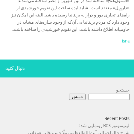
«استون‌هنج» ساخته شد در بین‌النهرین و مصر ساخته می‌شدند.
«دارویل» معتقد است، شاید ایده ساخت این تقویم خورشیدی از
راه‌های تجاری دور و دراز به بریتانیا رسیده باشد. البته این امکان نیز
وجود دارد که مردم بریتانیا بی آن‌که از وجود سازه‌های مشابه در
خاومیانه اطلاع داشته باشند، این تقویم خورشیدی را ساخته باشند.
isna
دنبال کنید:
جستجو
جستجو
Recent Posts
لیپ‌موتور B03 رونمایی شد؛
شرح حال اجمالی آیت‌الله‌العظمی ملّا حسین‌قلی همدانی