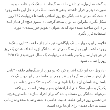
به گفته «دارویل» در داخل حلقه سنگ‌ها، ۱۰ سنگ که با فاصله و به
صورت دوتایی قرار داشتند. یعنی ۵ جفت سنگ در داخل این حلقه وجود
داشت که می‌تواند نمایانگر پنج روز اضافی باشد تا درنهایت ۳۶۵ روز
شکل بگیرد. بنابراین می‌توان نتیجه گرفت، «استون‌هنج» از همان ابتدا
برای این ساخته نشده بود که به عنوان «تقویم خورشیدی» مورد
استفاده قرار بگیرد.
علاوه بر این، چهار «سنگ پایگاهی» نیز خارج از حلقه ۳۰ تایی سنگ‌ها
وجود داشت. این چهار سنگ می‌توانند نشانگر لزوم اضافه شدن یک روز
در هر چهار سال یک‌بار باشند تا در نهایت یک سال خورشیدی ۳۶۵.۲۵
روز را شامل شود.
«دارویل» به این نکته اشاره کرد که دو مورد از سنگ‌های حلقه ۳۰‌تایی
باریک‌تر از سایر سنگ‌ها هستند. همچنین فاصله بین این دو سنگ که
باستان‌شناسان آن‌ها را با نام‌های «S۱۱» و «S۲۱ » می‌شناسند با
یکدیگر و سایر سنگ‌های اطرافشان بسیار بیشتر است. این نکته
می‌تواند نشانگر این مسئله باشد که برای افراد سازنده «استون‌هنج»
هر دهمین روز در این حلقه اهمیت خاصی داشته و شاید محدوده زمانی
شبیه به «یک هفته» برای آن‌ها بوده است.