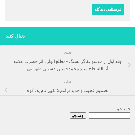
دنبال کنید:
بعدی
جلد اول از موسوعۀ گرانسنگ «مطلع انوار» اثر حضرت علامه
آیة‌الله حاج سید محمدحسین حسینی طهرانی
قبلی
تصمیم عجیب و جدید ترامپ؛ تغییر نام یک کوه
جستجو
جستجو