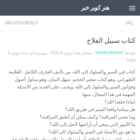
هنر کویر خبر
Skip to content
UNCATEGORIZED
0
كتاب سبيل الفلاح
توسط
ADMIN43GHGEE
· منتشر شده
ژوئن 6, 2026
· بروزرسانی شده
ژوئن 6,
2026
كتاب في السير والسلوك إلى الله، من تأليف العارف الكامل : العلامة
الطهراني، وهو كتاب صغير الحجم، سهل البيان، وهو يتناول أصول
وقوانين السير والسلوك إلى الله، ويجيب على العديد من الأسئلة
المهمة في هذا المجال، منها:
لماذا خلقنا الله؟
هل يمكننا واقعا السير في طريق الله؟
وما معنى المراقبة؟ وكيف يمكن أن أطبق المراقبة؟
ما الأمور التي ينبغي أن أراعيها لأصل إلى الله؟
ما هو دور الأستاذ في السير والسلوك إلى الله؟
و يتميز كتاب سبيل الفلاح بأسلوبه السهل والبسيط، ولغته الواضحة،