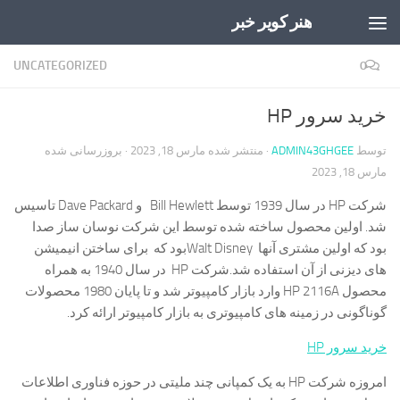
هنر کویر خبر
Skip to content
UNCATEGORIZED
0
خرید سرور HP
توسط
ADMIN43GHGEE
· منتشر شده
مارس 18, 2023
· بروزرسانی شده
مارس 18, 2023
شرکت HP در سال 1939 توسط Bill Hewlett و Dave Packard تاسیس
شد. اولین محصول ساخته شده توسط این شرکت نوسان ساز صدا
بود که اولین مشتری آنها Walt Disneyبود که برای ساختن انیمیشن
های دیزنی از آن استفاده شد.شرکت HP در سال 1940 به همراه
محصول HP 2116A وارد بازار کامپیوتر شد و تا پایان 1980 محصولات
گوناگونی در زمینه های کامپیوتری به بازار کامپیوتر ارائه کرد.
خرید سرور HP
امروزه شرکت HP به یک کمپانی چند ملیتی در حوزه فناوری اطلاعات