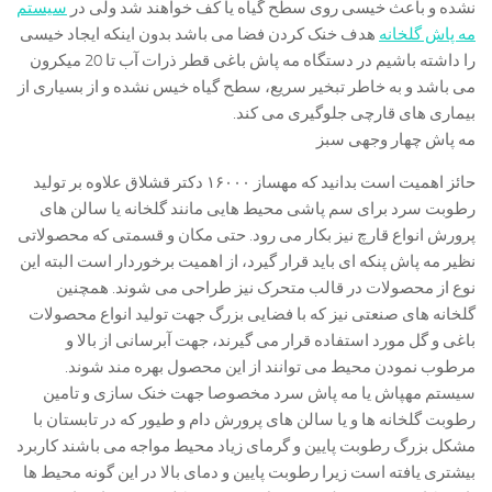
نشده و باعث خیسی روی سطح گیاه یا کف خواهند شد ولی در
سیستم
مه پاش گلخانه
هدف خنک کردن فضا می باشد بدون اینکه ایجاد خیسی
را داشته باشیم در دستگاه مه پاش باغی قطر ذرات آب تا 20 میکرون
می باشد و به خاطر تبخیر سریع، سطح گیاه خیس نشده و از بسیاری از
بیماری های قارچی جلوگیری می کند.
مه پاش چهار وجهی سبز
حائز اهمیت است بدانید که مهساز ۱۶۰۰۰ دکتر قشلاق علاوه بر تولید
رطوبت سرد برای سم پاشی محیط هایی مانند گلخانه یا سالن های
پرورش انواع قارچ نیز بکار می رود. حتی مکان و قسمتی که محصولاتی
نظیر مه پاش پنکه ای باید قرار گیرد، از اهمیت برخوردار است البته این
نوع از محصولات در قالب متحرک نیز طراحی می شوند. همچنین
گلخانه های صنعتی نیز که با فضایی بزرگ جهت تولید انواع محصولات
باغی و گل مورد استفاده قرار می گیرند، جهت آبرسانی از بالا و
مرطوب نمودن محیط می توانند از این محصول بهره مند شوند.
سیستم مهپاش یا مه پاش سرد مخصوصا جهت خنک سازی و تامین
رطوبت گلخانه ها و یا سالن های پرورش دام و طیور که در تابستان با
مشکل بزرگ رطوبت پایین و گرمای زیاد محیط مواجه می باشند کاربرد
بیشتری یافته است زیرا رطوبت پایین و دمای بالا در این گونه محیط ها