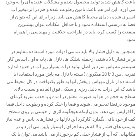
باعث کاهش شدید تولید محصول شده و مشکلات عدیده ای را به وجود
می آورد . این امر هم باعث تامین رطوبت شده و هم در اثر تبخیر آب
اسپری شده ، دمای محیط کاهش می یابد . زیرا برای این که بتوان از
فضا به درستی استفاده نمود و با حداقل امکانات بتوان بیشترین
منفعت را کسب کرد، باید در طراحی، خلاقیت و مهندسی را همراه
نمود.
همچنین به دلیل فشار بالا باید تمامی ادوات مورد استفاده مقاوم در
برابر فشار بالا باشند، ازجمله شلنگ ها، نازل ها، پایه ه او… اساس کار
سیستم مه پاش سرد بر اصل تولید ذرات بسیار ریز آب در حدود اندازه
تقریبی بین 3 تا 20 میکرون ( بسته با نازل مه پاش مورد استفاده) با
استفاده از نازل مهپاش و پخش آنها به طور یکنواخت در کل محیط می
باشد که این ذرات به دلیل ریزی و سبکی فوق العاده و نسبت بالای
سطح به حجم در هوا به صورت معلق در آمده و با جذب سریع گرمای
موجود درفضا تبخیر می شوند و فضا را خنک کرده و رطوبت داخل فضا
را افزایش می دهد، بدون اینکه هیچگونه اثری از خیسی بر روی سطح
کف از خود باقی بگذارد. کارکرد این نازلها در فشارهای پایین و عدم نیاز
به پمپ های فشار بالا که هزینه اجرای را بسیار پایین می آورد و در
مکانهایی که آب از فشار خیلی کم برخوردار می باشد می توان با یک