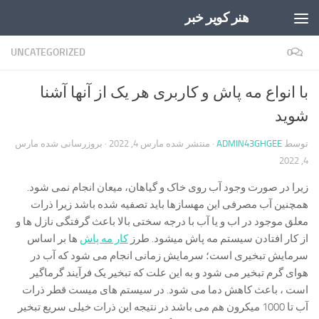
هنر کویر خبر
Skip to content
UNCATEGORIZED
0
با انواع مه پاش و کاربری هر یک از آنها آشنا
شوید
توسط
ADMIN43GHGEE
· منتشر شده
مارس 4, 2022
· بروزرسانی شده
مارس
4, 2022
زیرا در صورت وجود آب روی خاک و گیاهان، میعان انجام نمی شود.
همچنین آب مصرفی این مهسازها باید تصفیه شده باشد زیرا ذرات
معلق موجود در اب و یا آب با درجه سختی بالا باعث گرفتگی نازل ها و
از کار افتادن سیستم مه پاش میشود. طرز
کار مه پاش
ها بر اساس
سرمایش تبخیری است؛ سرمایش زمانی انجام می شود که آب در
هوای گرم تبخیر می شود و به این علت که تبخیر یک فرآیند گرماگیر
است ، باعث کاهش دما می شود. در سیستم های میست قطر ذرات
آب تا 1000 میکرون هم می باشد در نتیجه این ذرات خیلی سریع تبخیر