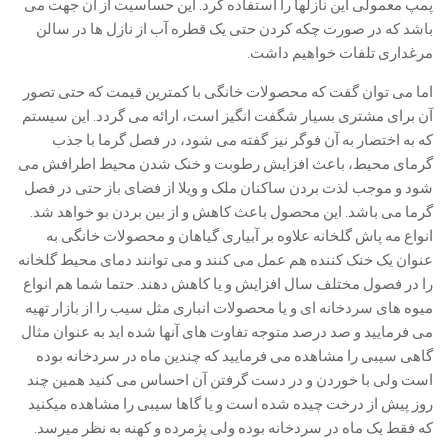
پمپ معمولی این نازلها را استفاده کرد. این حساسیت از آن جهت می
باشد که در صورت چکه کردن حتی یک قطره آب از نازل ها در سالن
مرغداری تلفات خواهیم داشت.
اما می توان گفت که محصولات خانگی با کمترین قیمت که حتی تصور
آن برای مشتری بسیار شگفت انگیز است، ارائه می گردد. این سیستم
که به اختصار به آن فوگر نیز گفته می شود، در فصل گرما با جذب
گرمای محیط، باعث افزایش رطوبت و خنک شدن محیط اطرافش می
شود و موجب لذت بردن ساکنان ملک و ویلا از فضای باز حتی در فصل
گرما می باشد. این محصول باعث کاهش و از بین بردن بو خواهد شد.
انواع مه پاش گلخانه علاوه بر آبیاری گیاهان و محصولات خانگی به
عنوان یک خنک کننده هم عمل می کنند و می توانند دمای محیط گلخانه
را در فصول مختلف سال افزایش و یا کاهش دهند. حتما شما هم انواع
میوه های سردخانه ای و یا محصولات انباری مثل سیب را از بازار تهیه
می فرمایید و صد درصد متوجه تفاوت های آنها شده اید به عنوان مثال
گاهی سیبی را مشاهده می فرمایید که چندین ماه در سردخانه بوده
است ولی با خوردن و در دست گرفتن آن احساس می کنید همین چند
روز پیش از درخت چیده شده است و یا گاها سیبی را مشاهده میکنید
که فقط یک ماه در سردخانه بوده ولی پژمرده و کهنه به نظر میرسد.