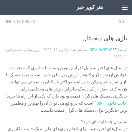
هنر کویر خبر
Skip to content
UNCATEGORIZED
0
بازی های دیجیتال
توسط
ADMIN43GHGEE
· منتشر شده
ژانویه 11, 2022
· بروزرسانی شده
ژانویه
11, 2022
در سال های اخیر به دلیل افزایش تورم و نوسانات ارزی که منجر به
افزایش ارزش دلار و کاهش ارزش پول ملی شده است، خرید دیسک با
بازی تقریبا غیرممکن شده است و اکثر بازیکنان به سختی می توانند
هزینه کنند. بیش از یک دیسک.بنابراین روش های مختلفی برای
جایگزینی دیسک های گران قیمت وجود دارد که یکی از این راه ها خرید “
اکانت قانونی ps4
” است که در واقع می توان آن را بهترین و مطمئن
ترین جایگزین برای دیسک های گران قیمت دانست.
شمردن چه فایده ای دارد؟
در سال‌های اخیر، همه برای انجام بازی‌های هان به یک حساب کاربری