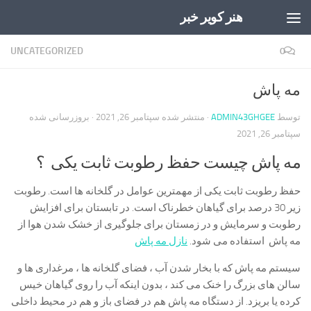
هنر کویر خبر
Skip to content
UNCATEGORIZED
0
مه پاش
توسط
ADMIN43GHGEE
· منتشر شده
سپتامبر 26, 2021
· بروزرسانی شده
سپتامبر 26, 2021
مه پاش چیست حفظ رطوبت ثابت یکی ؟
حفظ رطوبت ثابت یکی از مهمترین عوامل در گلخانه ها است. رطوبت
زیر 30 درصد برای گیاهان خطرناک است. در تابستان برای افزایش
رطوبت و سرمایش و در زمستان برای جلوگیری از خشک شدن هوا از
مه پاش استفاده می شود.
نازل مه پاش
سیستم مه پاش که با بخار شدن آب ، فضای گلخانه ها ، مرغداری ها و
سالن های بزرگ را خنک می کند ، بدون اینکه آب را روی گیاهان خیس
کرده یا بریزد. از دستگاه مه پاش هم در فضای باز و هم در محیط داخلی