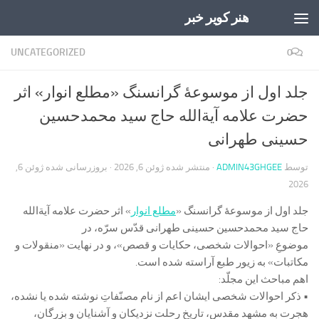
هنر کویر خبر
Skip to content
UNCATEGORIZED
0
جلد اول از موسوعۀ گرانسنگ «مطلع انوار» اثر
حضرت علامه آیة‌الله حاج سید محمدحسین
حسینی طهرانی
توسط
ADMIN43GHGEE
· منتشر شده
ژوئن 6, 2026
· بروزرسانی شده
ژوئن 6,
2026
جلد اول از موسوعۀ گرانسنگ «
مطلع انوار
» اثر حضرت علامه آیة‌الله
حاج سید محمدحسین حسینی طهرانی قدّس سرّه، در
موضوعِ «احوالات شخصی، حکایات و قصص»، و در نهایت «منقولات و
مکاتبات» به زیور طبع آراسته شده است.
اهم مباحث این مجلّد:
• ذکر احوالات شخصی ایشان اعم از نام مصنّفاتِ نوشته شده یا نشده،
هجرت به مشهد مقدس، تاریخ رحلت نزدیکان و آشنایان و بزرگان،