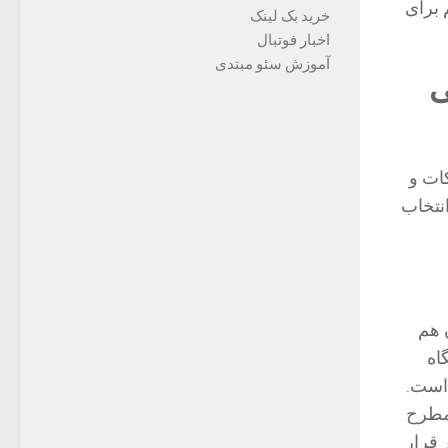
 برای
خرید بک لینک
اخبار فوتبال
آموزش سئو مبتدی
ی
ات و
انتخاب
 هم
اه
 است.
 مطرح
 قرار