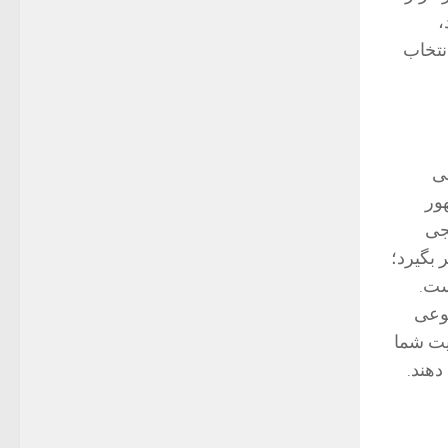
،
انتخاب
می
ور
جی
 بگیرد؛
ست.
نوعی
یت شما
دهند.