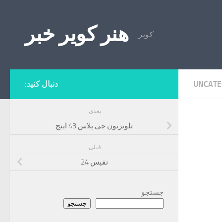
Skip to content
هنر کویر خبر
کویر
UNCATE
دنبال کنید:
بعدی
تلویزیون جی پلاس 43 اینچ
قبلی
نفیس 24
جستجو
جستجو