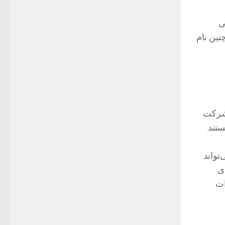
ی
نین نام
 دو شرکت
تند.
تواند
ای
ات