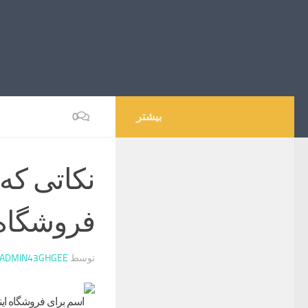
بیشتر
0
نکاتی که 
فروشگاه ا
توسط
ADMIN43GHGEE