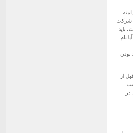
امنه
ت شرکت
، باید
ا نام
 بودن
بل از
ست
 در