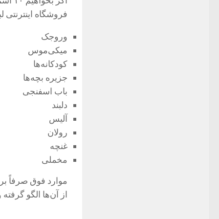
اگر ب
فروشگاه اینترنتی لب
وروجک
میکی‌موس
کودکانه‌ها
جزیره بچه‌ها
باب اسفنجی
دلبند
آلیس
رولان
غنچه
مخملی
موارد فوق صرفاً بر
از آن‌ها الگو گرفته