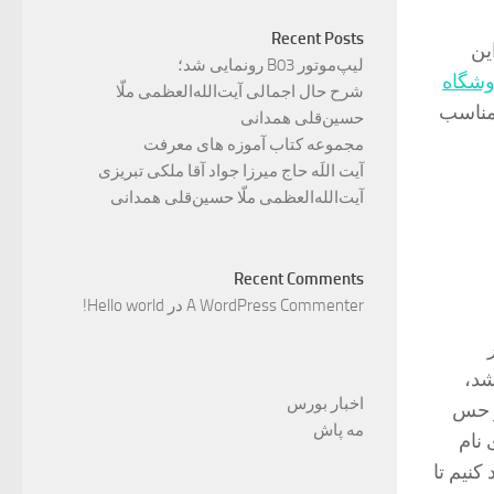
Recent Posts
ین
لیپ‌موتور B03 رونمایی شد؛
شگاه
شرح حال اجمالی آیت‌الله‌العظمی ملّا
مناسب
حسین‌قلی همدانی
مجموعه کتاب آموزه های معرفت
آیت اللَه حاج میرزا جواد آقا ملکی تبریزی
آیت‌الله‌العظمی ملّا حسین‌قلی همدانی
Recent Comments
A WordPress Commenter
در
Hello world!
شد،
اخبار بورس
و حس
مه پاش
 نام
کنیم تا