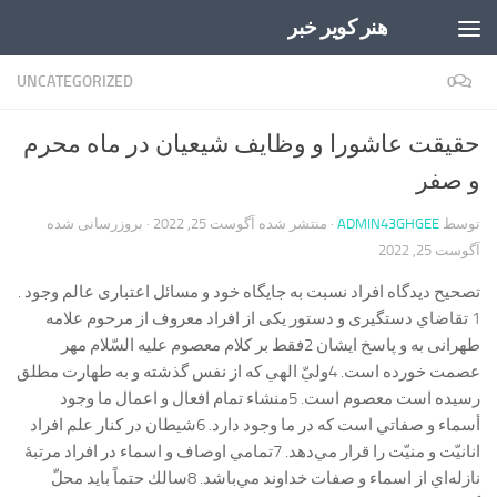
هنر کویر خبر
Skip to content
UNCATEGORIZED
0
حقیقت عاشورا و وظایف شیعیان در ماه محرم
و صفر
توسط
ADMIN43GHGEE
· منتشر شده
آگوست 25, 2022
· بروزرسانی شده
آگوست 25, 2022
تصحیح دیدگاه افراد نسبت به جایگاه خود و مسائل اعتباری عالم وجود .
1 تقاضاي دستگیری و دستور یکی از افراد معروف از مرحوم علامه
طهرانی به و پاسخ ایشان 2فقط بر كلام معصوم عليه السّلام مهر
عصمت خورده است. 4وليّ الهي كه از نفس گذشته و به طهارت مطلق
رسيده است معصوم است. 5منشاء تمام افعال و اعمال ما وجود
أسماء و صفاتي است كه در ما وجود دارد. 6شيطان در كنار علم افراد
انانيّت و منيّت را قرار مي‌دهد. 7تمامي اوصاف و اسماء در افراد مرتبۀ
نازله‌اي از اسماء و صفات خداوند مي‌باشد. 8سالك حتماً بايد محلّ