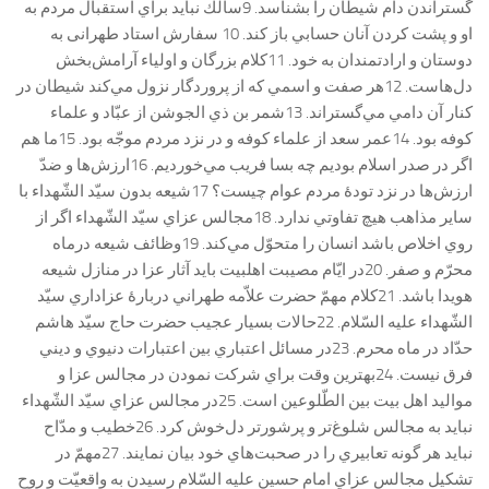
گستراندن دام شيطان را بشناسد. 9سالك نبايد براي استقبال مردم به
او و پشت كردن آنان حسابي باز كند. 10 سفارش استاد طهرانی به
دوستان و ارادتمندان به خود. 11كلام بزرگان و اولياء آرامش‌بخش
دل‌هاست. 12هر صفت و اسمي كه از پروردگار نزول مي‌كند شيطان در
كنار آن دامي مي‌گستراند. 13شمر بن ذي الجوشن از عبّاد و علماء
كوفه بود. 14عمر سعد از علماء كوفه و در نزد مردم موجّه بود. 15ما هم
اگر در صدر اسلام بوديم چه بسا فريب مي‌خورديم. 16ارزش‌ها و ضدّ
ارزش‌ها در نزد تودۀ مردم عوام چيست؟ 17شيعه بدون سيّد الشّهداء با
ساير مذاهب هيچ تفاوتي ندارد. 18مجالس عزاي سيّد الشّهداء اگر از
روي اخلاص باشد انسان را متحوّل مي‌كند. 19وظائف شيعه درماه
محرّم و صفر. 20در ايّام مصيبت‌ اهلبيت بايد آثار عزا در منازل شيعه
هويدا باشد. 21كلام مهمّ حضرت علاّمه طهراني دربارۀ عزاداري سيّد
الشّهداء عليه السّلام. 22حالات بسيار عجيب حضرت حاج سيّد هاشم
حدّاد در ماه محرم. 23در مسائل اعتباري بين اعتبارات دنيوي و ديني
فرق نيست. 24بهترين وقت براي شركت نمودن در مجالس عزا و
مواليد اهل بيت بين الطّلوعين است. 25در مجالس عزاي سيّد الشّهداء
نبايد به مجالس شلوغ‌تر و پرشورتر دل‌خوش كرد. 26خطيب و مدّاح
نبايد هر گونه تعابيري را در صحبت‌هاي خود بيان نمايند. 27مهمّ در
تشكيل مجالس عزاي امام حسين عليه السّلام رسيدن به واقعيّت و روح