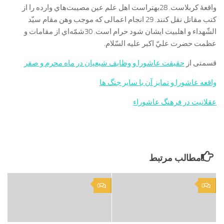
واقعۀ كربلاست. 28بهتراست اهل علم عين مصيبت‌هاي وارده را از
كتب مقاتل نقل كنند. 29 انجام اعمالی که موجب وهن مقام سيّد
الشّهداء و اهلبيت ايشان شود حرام است. 30شمّه‌اي از مقامات و
عظمت حضرت عليّ اكبر عليه السّلام.
قسمتی از
حقیقت عاشورا و وظایف شیعیان در ماه محرم و صفر
واقعه عاشورا و تمایز آن با سایر جنگ ها
عقلانیت در فرهنگ عاشوراء
مطالب مرتبط
0
0