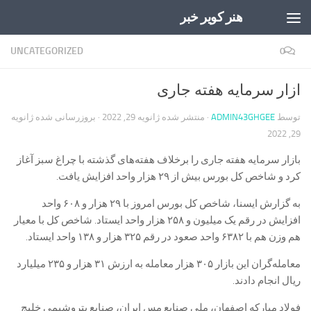
هنر کویر خبر
Skip to content
UNCATEGORIZED
0
ازار سرمایه هفته جاری
توسط
ADMIN43GHGEE
· منتشر شده
ژانویه 29, 2022
· بروزرسانی شده
ژانویه
29, 2022
بازار سرمایه هفته جاری را برخلاف هفته‌های گذشته با چراغ سبز آغاز
کرد و شاخص کل بورس بیش از ۲۹ هزار واحد افزایش یافت.
به گزارش ایسنا، شاخص کل بورس امروز با ۲۹ هزار و ۶۰۸ واحد
افزایش در رقم یک میلیون و ۲۵۸ هزار واحد ایستاد. شاخص کل با معیار
هم وزن هم با ۶۳۸۲ واحد صعود در رقم ۳۲۵ هزار و ۱۳۸ واحد ایستاد.
معامله‌گران این بازار ۳۰۵ هزار معامله به ارزش ۳۱ هزار و ۲۳۵ میلیارد
ریال انجام دادند.
فولاد مبارکه اصفهان، ملی صنایع مس ایران، صنایع پتروشیمی خلیج